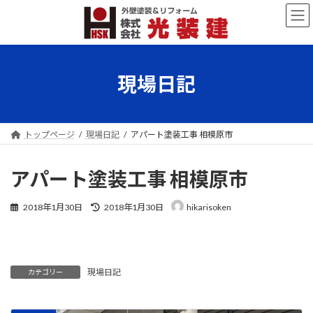
コ
ナ
ン
ビ
テ
ゲ
ン
ー
ツ
シ
へ
ョ
現場日記
ス
ン
キ
に
ッ
移
プ
動
トップページ
現場日記
アパート塗装工事 相模原市
アパート塗装工事 相模原市
最
2018年1月30日
2018年1月30日
hikarisoken
終
更
新
日
時
現場日記
カテゴリー
: