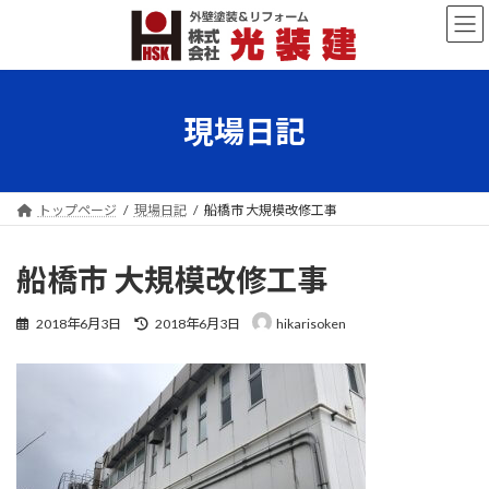
コ
ナ
ン
ビ
テ
ゲ
ン
ー
ツ
シ
へ
ョ
現場日記
ス
ン
キ
に
ッ
移
プ
動
トップページ
現場日記
船橋市 大規模改修工事
船橋市 大規模改修工事
最
2018年6月3日
2018年6月3日
hikarisoken
終
更
新
日
時
: