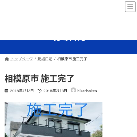
コ
ナ
ン
ビ
テ
ゲ
ン
ー
ツ
シ
へ
ョ
現場日記
ス
ン
キ
に
ッ
移
プ
動
トップページ
現場日記
相模原市 施工完了
相模原市 施工完了
最
2018年7月3日
2018年7月3日
hikarisoken
終
更
新
日
時
: