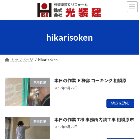
コ
ナ
ン
ビ
テ
ゲ
ン
ー
ツ
シ
へ
ョ
hikarisoken
ス
ン
キ
に
ッ
移
プ
動
トップページ
hikarisoken
本日の作業 Ｅ様邸 コーキング 相模原
現場日記
2017年5月22日
続きを読む
本日の作業 T様 事務所内装工事 相模原市
現場日記
2017年5月22日