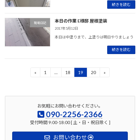
続きを読む
本日の作業 E様邸 屋根塗装
現場日記
2017年5月12日
本日は中塗りまで、上塗りは明日やりましょう
続きを読む
投
«
1
…
18
19
20
»
固
固
固
固
定
定
定
定
稿
ペ
ペ
ペ
ペ
ー
ー
ー
ー
の
ジ
ジ
ジ
ジ
ペ
お気軽にお問い合わせください。
090-2256-2366
ー
受付時間 9:00-18:00 [ 土・日・祝日除く ]
ジ
お問い合わせ